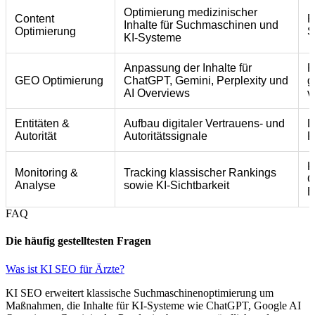
Optimierung medizinischer
Content
R
Inhalte für Suchmaschinen und
Optimierung
S
KI-Systeme
Anpassung der Inhalte für
P
GEO Optimierung
ChatGPT, Gemini, Perplexity und
g
AI Overviews
v
Entitäten &
Aufbau digitaler Vertrauens- und
D
Autorität
Autoritätssignale
P
K
Monitoring &
Tracking klassischer Rankings
O
Analyse
sowie KI-Sichtbarkeit
E
FAQ
Die häufig gestelltesten Fragen
Was ist KI SEO für Ärzte?
KI SEO erweitert klassische Suchmaschinenoptimierung um
Maßnahmen, die Inhalte für KI-Systeme wie ChatGPT, Google AI