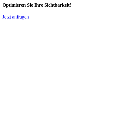
Optimieren Sie Ihre Sichtbarkeit!
Jetzt anfragen
AI Leopard – ein Projekt der seo-leopard e.K.
Sichtbarkeit