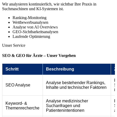
Wir analysieren kontinuierlich, wie sichtbar Ihre Praxis in
Suchmaschinen und KI-Systemen ist.
Ranking-Monitoring
Wettbewerbsanalysen
Analyse von AI Overviews
GEO-Sichtbarkeitsanalysen
Laufende Optimierung
Unser Service
SEO & GEO für Ärzte – Unser Vorgehen
Schritt
Beschreibung
Z
P
Analyse bestehender Rankings,
SEO Analyse
S
Inhalte und technischer Faktoren
i
Analyse medizinischer
R
Keyword- &
Suchanfragen und
S
Themenrecherche
Patientenintentionen
a