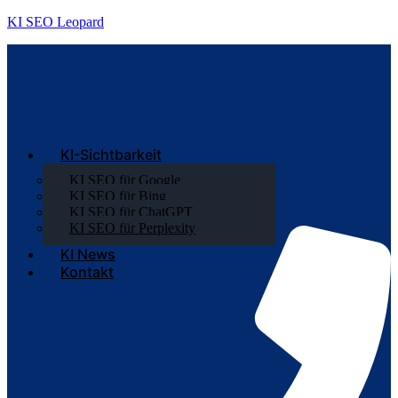
KI SEO Leopard
KI-Sichtbarkeit
KI SEO für Google
KI SEO für Bing
KI SEO für ChatGPT
KI SEO für Perplexity
KI News
Kontakt