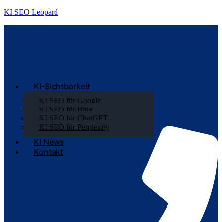
KI SEO Leopard
KI-Sichtbarkeit
KI SEO für Google
KI SEO für Bing
KI SEO für ChatGPT
KI SEO für Perplexity
KI News
Kontakt